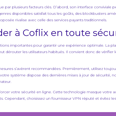
e par plusieurs facteurs clés. D’abord, son interface conviviale p
s genres disponibles satisfait tous les goûts, des blockbusters amé
oposée rivalise avec celle des services payants traditionnels.
 à Coflix en toute sécur
autions importantes pour garantir une expérience optimale. La p
t dérouter les utilisateurs habitués. Il convient donc de vérifier 
mesures s’avèrent recommandées. Premièrement, utilisez toujour
ue votre système dispose des dernières mises à jour de sécurité
nateur.
orcer votre sécurité en ligne. Cette technologie masque votre ad
ts. Cependant, choisissez un fournisseur VPN réputé et évitez les