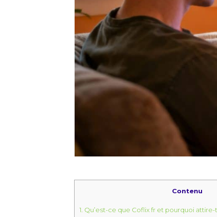
Contenu
1.
Qu’est-ce que Coflix fr et pourquoi attire-t