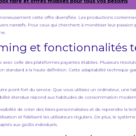
s, box fibre et offres mobiles pour tous vos besoins
monieusement cette offre diversifiée. Les productions coréennes,
vers narratifs. Pour ceux qui cherchent à monétiser leur passion 
ne.
aming et fonctionnalités 
se avec celle des plateformes payantes établies. Plusieurs résolu
nition standard à la haute définition. Cette adaptabilité technique g
tre point fort du service. Que vous utilisiez un ordinateur, une 
tibilité étendue répond aux habitudes de consommation modernes,
sibilité de créer des listes personnalisées et de reprendre la lectu
tilisation et fidélisent les utilisateurs réguliers. De plus, le sy
ptés aux goûts individuels.