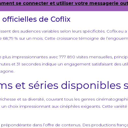
mment se connecter et utiliser votre messagerie ou
officielles de Coflix
ssent des audiences variables selon leurs spécificités. Coflix.eu 
e 68,79 % sur un mois. Cette croissance témoigne de l’engouem
re plus impressionnantes avec 777 890 visites mensuelles, princ
tes et 31 secondes indique un engagement satisfaisant des utili
exagone.
ms et séries disponibles s
richesse et sa diversité, couvrant tous les genres cinématographiq
t un choix impressionnant aux cinéphiles exigeants. Cette variété
répondérante dans l’offre de contenus. Des productions française