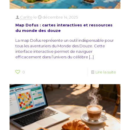
Carlito
le
décembre 14, 2025
Map Dofus : cartes interactives et ressources
du monde des douze
La map Dofus représente un outil indispensable pour
tous les aventuriers du Monde des Douze. Cette
interface interactive permet de naviguer
efficacement dans l’univers du célèbre
[…]
0
Lire la suite