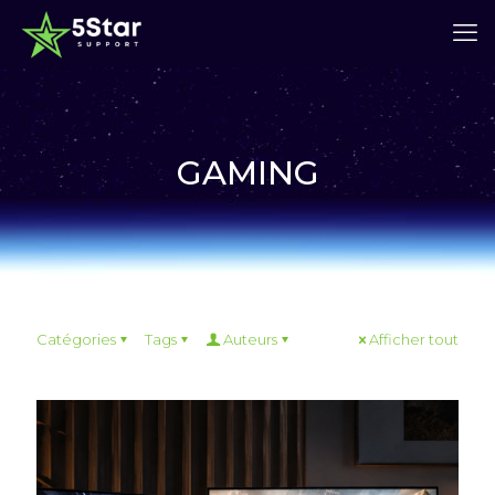
GAMING
Catégories
Tags
Auteurs
Afficher tout