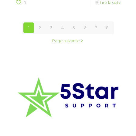
0
Lire la suite
1
2
3
4
5
6
7
8
Page suivante