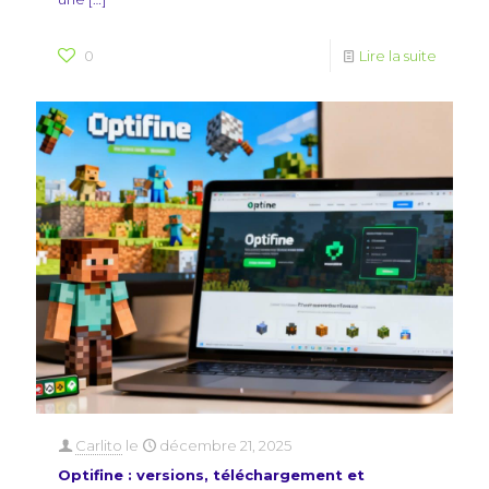
0
Lire la suite
Carlito
le
décembre 21, 2025
Optifine : versions, téléchargement et