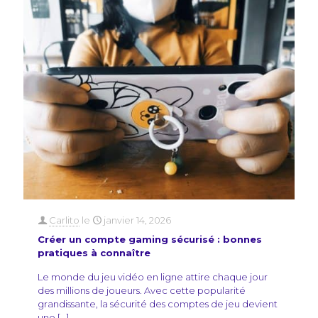
Carlito
le
janvier 14, 2026
Créer un compte gaming sécurisé : bonnes
pratiques à connaître
Le monde du jeu vidéo en ligne attire chaque jour
des millions de joueurs. Avec cette popularité
grandissante, la sécurité des comptes de jeu devient
une
[…]