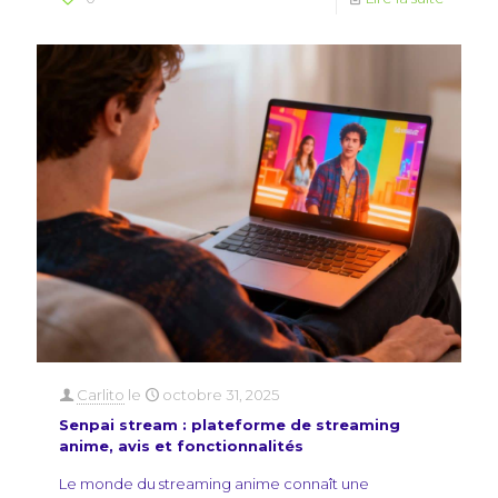
Carlito
le
octobre 31, 2025
Senpai stream : plateforme de streaming
anime, avis et fonctionnalités
Le monde du streaming anime connaît une