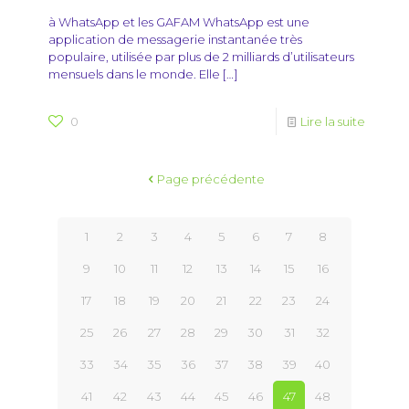
à WhatsApp et les GAFAM WhatsApp est une
application de messagerie instantanée très
populaire, utilisée par plus de 2 milliards d’utilisateurs
mensuels dans le monde. Elle
[…]
0
Lire la suite
Page précédente
1
2
3
4
5
6
7
8
9
10
11
12
13
14
15
16
17
18
19
20
21
22
23
24
25
26
27
28
29
30
31
32
33
34
35
36
37
38
39
40
41
42
43
44
45
46
47
48