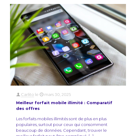
Carlito
le
mars 30, 2025
Meilleur forfait mobile illimité : Comparatif
des offres
Les forfaits mobiles illimités sont de plus en plus
populaires, surtout pour ceux qui consomment
beaucoup de données. Cependant, trouver le
meilleur forfait peut être compliqué,
[…]