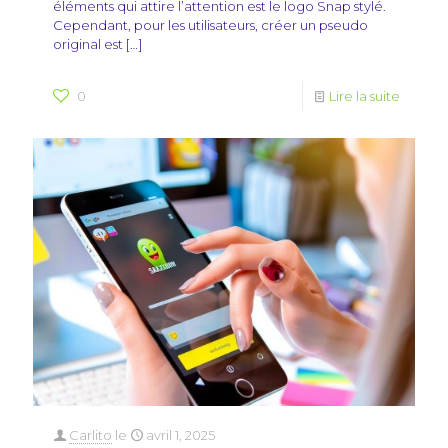
éléments qui attire l’attention est le logo Snap stylé.
Cependant, pour les utilisateurs, créer un pseudo
original est
[…]
0
Lire la suite
Carlito
le
avril 1, 2025