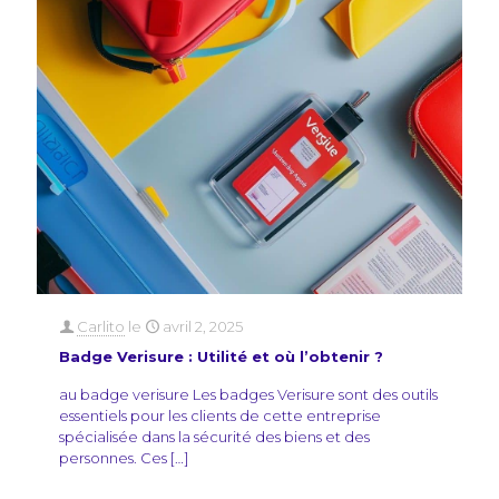
Carlito
le
avril 2, 2025
Badge Verisure : Utilité et où l’obtenir ?
au badge verisure Les badges Verisure sont des outils
essentiels pour les clients de cette entreprise
spécialisée dans la sécurité des biens et des
personnes. Ces
[…]