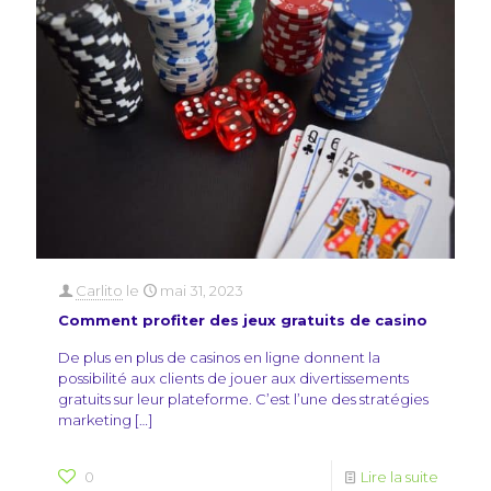
Carlito
le
mai 31, 2023
Comment profiter des jeux gratuits de casino
De plus en plus de casinos en ligne donnent la
possibilité aux clients de jouer aux divertissements
gratuits sur leur plateforme. C’est l’une des stratégies
marketing
[…]
0
Lire la suite