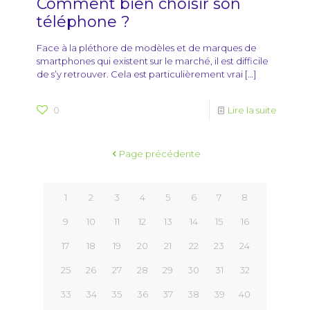
Comment bien choisir son
téléphone ?
Face à la pléthore de modèles et de marques de
smartphones qui existent sur le marché, il est difficile
de s’y retrouver. Cela est particulièrement vrai
[…]
0
Lire la suite
Page précédente
1
2
3
4
5
6
7
8
9
10
11
12
13
14
15
16
17
18
19
20
21
22
23
24
25
26
27
28
29
30
31
32
33
34
35
36
37
38
39
40