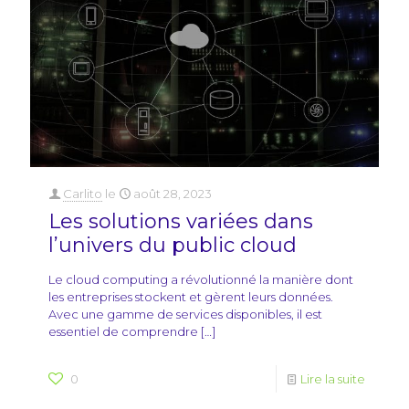
Carlito
le
août 28, 2023
Les solutions variées dans
l’univers du public cloud
Le cloud computing a révolutionné la manière dont
les entreprises stockent et gèrent leurs données.
Avec une gamme de services disponibles, il est
essentiel de comprendre
[…]
0
Lire la suite