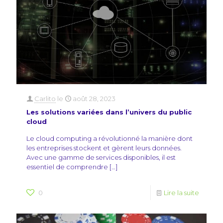
Carlito
le
août 28, 2023
Les solutions variées dans l’univers du public
cloud
Le cloud computing a révolutionné la manière dont
les entreprises stockent et gèrent leurs données.
Avec une gamme de services disponibles, il est
essentiel de comprendre
[…]
0
Lire la suite